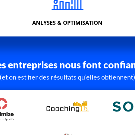
ANLYSES & OPTIMISATION
s entreprises nous font confia
(et on est fier des résultats qu’elles obtiennent