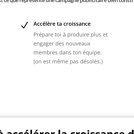
st ce que représente une campagne publicitaire bien constr
Accélère ta croissance
N
Prépare toi à produire plus et
engager des nouveaux
membres dans ton équipe.
(on est même pas désolés.)
à accélérer la croissance 