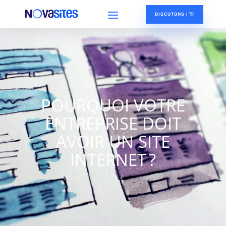
DISCUTONS ! 👋
POURQUOI VOTRE
ENTREPRISE DOIT
AVOIR UN SITE
INTERNET ?