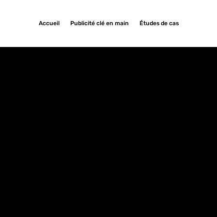
Accueil
Publicité clé en main
Études de cas
 faire croître ton entrepri
E TU CHERCHES À RÉALISER ET NOTRE ÉQUIPE TE 
T'AIDER À LE CONCRÉTISER !
PARLONS DE TON ENTREPRISE 👋