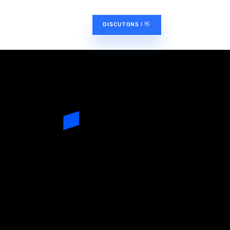
DISCUTONS ! 👋
se ? 🚀
CONTACTERA POUR