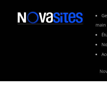
Ge
main
Ét
No
Ac
Nov