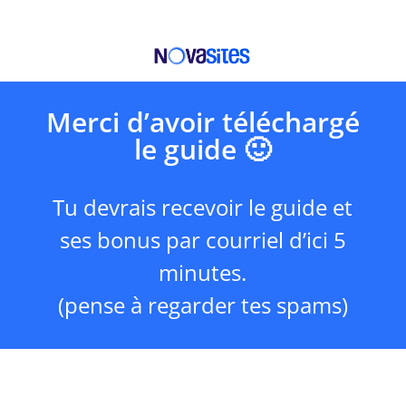
Merci d’avoir téléchargé
le guide 🙂
Tu devrais recevoir le guide et
ses bonus par courriel d’ici 5
minutes.
(pense à regarder tes spams)