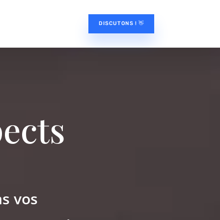
DISCUTONS ! 👋
ects
ns vos