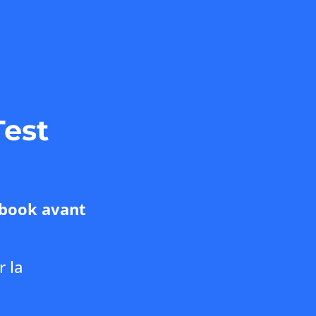
Test
ebook avant
r la