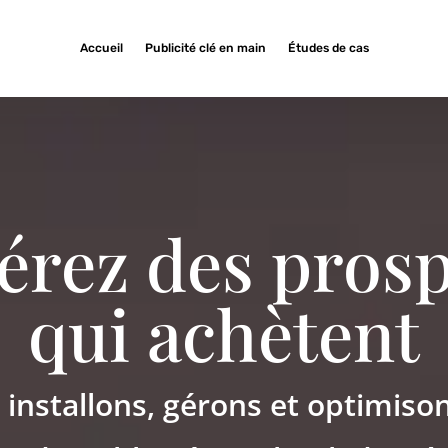
Accueil
Publicité clé en main
Études de cas
érez des prosp
qui achètent
installons, gérons et optimiso