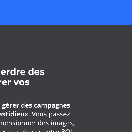
perdre des
rer vos
:
gérer des campagnes
astidieux.
Vous passez
imensionner des images,
ns et calculer votre ROI.