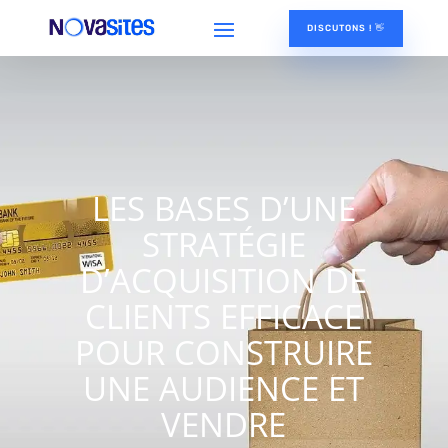
DISCUTONS ! 👋
LES BASES D’UNE
STRATÉGIE
D’ACQUISITION DE
CLIENTS EFFICACE
POUR CONSTRUIRE
UNE AUDIENCE ET
VENDRE